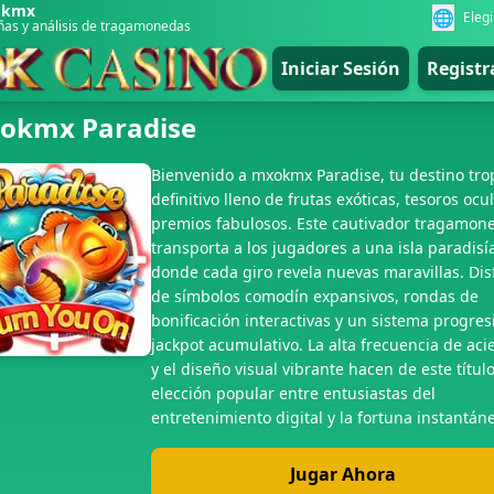
okmx
🌐
Elegi
as y análisis de tragamonedas
Iniciar Sesión
Registr
okmx Paradise
Bienvenido a mxokmx Paradise, tu destino trop
definitivo lleno de frutas exóticas, tesoros ocul
premios fabulosos. Este cautivador tragamon
transporta a los jugadores a una isla paradisí
donde cada giro revela nuevas maravillas. Dis
de símbolos comodín expansivos, rondas de
bonificación interactivas y un sistema progres
jackpot acumulativo. La alta frecuencia de aci
y el diseño visual vibrante hacen de este títul
elección popular entre entusiastas del
entretenimiento digital y la fortuna instantán
Jugar Ahora