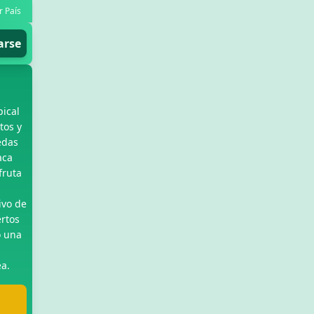
r País
arse
ical
tos y
edas
aca
fruta
ivo de
ertos
o una
ea.