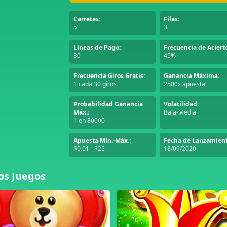
Carretes:
Filas:
5
3
Líneas de Pago:
Frecuencia de Aciert
30
45%
Frecuencia Giros Gratis:
Ganancia Máxima:
1 cada 30 giros
2500x apuesta
Probabilidad Ganancia
Volatilidad:
Máx.:
Baja-Media
1 en 80000
Apuesta Mín.-Máx.:
Fecha de Lanzamient
$0.01 - $25
18/09/2020
os Juegos