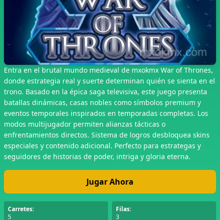
Entra en el brutal mundo medieval de mxokmx War of Thrones,
donde estrategia real y suerte determinan quién se sienta en el
trono. Basado en la épica saga televisiva, este juego presenta
batallas dinámicas, casas nobles como símbolos premium y
eventos temporales inspirados en temporadas completas. Los
modos multijugador permiten alianzas tácticas o
enfrentamientos directos. Sistema de logros desbloquea skins
especiales y contenido adicional. Perfecto para estrategas y
seguidores de historias de poder, intriga y gloria eterna.
Jugar Ahora
Carretes:
Filas:
5
3