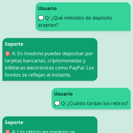
Usuario
💭 Q: ¿Qué métodos de depósito
aceptan?
Soporte
🎯 A: En mxokmx puedes depositar por
tarjetas bancarias, criptomonedas y
billeteras electrónicas como PayPal. Los
fondos se reflejan al instante.
Usuario
💭 Q: ¿Cuánto tardan los retiros?
Soporte
🎯 A: Los retiros en mxokmx se