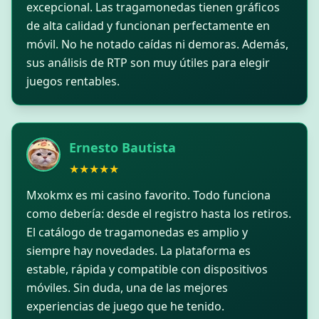
excepcional. Las tragamonedas tienen gráficos
de alta calidad y funcionan perfectamente en
móvil. No he notado caídas ni demoras. Además,
sus análisis de RTP son muy útiles para elegir
juegos rentables.
Ernesto Bautista
★
★
★
★
★
Mxokmx es mi casino favorito. Todo funciona
como debería: desde el registro hasta los retiros.
El catálogo de tragamonedas es amplio y
siempre hay novedades. La plataforma es
estable, rápida y compatible con dispositivos
móviles. Sin duda, una de las mejores
experiencias de juego que he tenido.