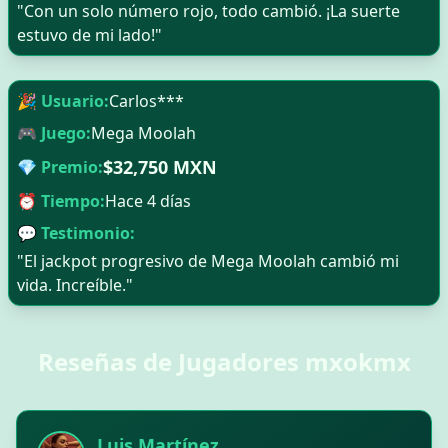
"Con un solo número rojo, todo cambió. ¡La suerte
estuvo de mi lado!"
🎉 Usuario:
Carlos***
🎮 Juego:
Mega Moolah
$32,750 MXN
💎 Premio:
⏰ Tiempo:
Hace 4 días
💬 Testimonio:
"El jackpot progresivo de Mega Moolah cambió mi
vida. Increíble."
Reseñas de Jugadores mxokmx
Luis Martínez