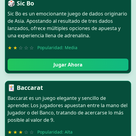
🎲 Sic Bo
Sic Bo es un emocionante juego de dados originario
de Asia. Apostando al resultado de tres dados
lanzados, ofrece múltiples opciones de apuesta y
una experiencia llena de adrenalina.
★
★
☆
☆
☆
Popularidad: Media
Jugar Ahora
🃏 Baccarat
Baccarat es un juego elegante y sencillo de
aprender. Los jugadores apuestan entre la mano del
Jugador o del Banco, tratando de acercarse lo más
posible al valor de 9.
★
★
★
☆
☆
Popularidad: Alta