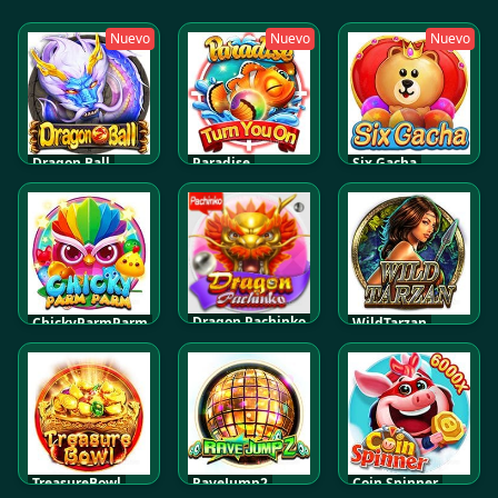
Nuevo
Nuevo
Nuevo
Dragon Ball
Paradise
Six Gacha
Dragon Pachinko
ChickyParmParm
WildTarzan
TreasureBowl
RaveJump2
Coin Spinner