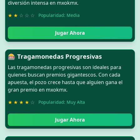
diversión intensa en mxokmx.
★
★
☆
☆
☆
Popularidad: Media
Jugar Ahora
🎰 Tragamonedas Progresivas
Las tragamonedas progresivas son ideales para
quienes buscan premios gigantescos. Con cada
apuesta, el pozo crece hasta que alguien gana el
gran premio en mxokmx.
★
★
★
★
☆
Popularidad: Muy Alta
Jugar Ahora