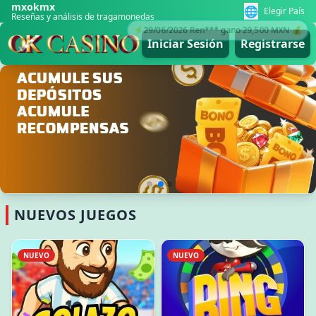
mxokmx
🌐
Elegir País
Reseñas y análisis de tragamonedas
Iniciar Sesión
Registrarse
🏆
29/06/2026 Jua*** recibio bono 1,650 MXN 🎉
NUEVOS JUEGOS
NUEVO
NUEVO